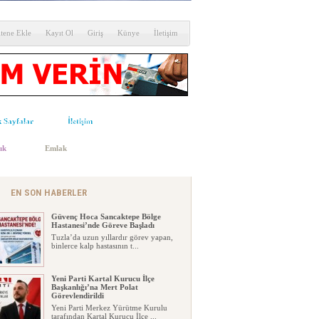
itene Ekle
Kayıt Ol
Giriş
Künye
İletişim
 Sayfalar
İletişim
ık
Emlak
MHP Kartal’da Kongre Heyecanı:
İlçe Olağan Kongresi 8 Ağustos’ta
Milliyetçi Hareket Partisi (MHP) Kartal
İlçe Başkanlığı, olağan...
EN SON HABERLER
Güvenç Hoca Sancaktepe Bölge
Hastanesi’nde Göreve Başladı
Tuzla’da uzun yıllardır görev yapan,
binlerce kalp hastasının t...
Yeni Parti Kartal Kurucu İlçe
Başkanlığı’na Mert Polat
Görevlendirildi
Yeni Parti Merkez Yürütme Kurulu
tarafından Kartal Kurucu İlçe ...