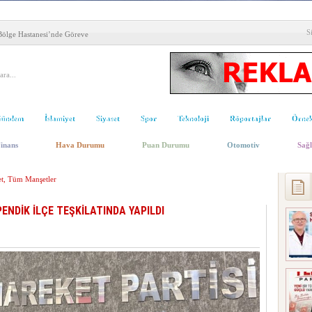
ecanı: İlçe Olağan Kongresi 8
S
ölge Hastanesi’nde Göreve
çe Başkanlığı’na Mert Polat
 TEKNOLOJİSİ YÜKSELİYOR
S Adaylarına Ücretsiz
ündem
İslamiyet
Siyaset
Spor
Teknoloji
Röportajlar
Örnek
lesi: 17 Bin Ton Sıcak Asfalt
inans
Hava Durumu
Puan Durumu
Otomotiv
Sağl
Ödülü Başvuruları Başladı
t
,
Tüm Manşetler
iyor, Yeşil Alan Hacmi Artıyor
RNEĞİ’NDEN MHP PENDİK
ENDİK İLÇE TEŞKİLATINDA YAPILDI
EM KIR’A HAYIRLI OLSUN
badete Açıldı