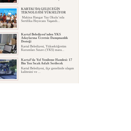
KARTAL’DA GELECEĞİN
TEKNOLOJİSİ YÜKSELİYOR
Makina Hangar Yaz Okulu’nda
Sertifika Heyecanı Yaşandı...
Kartal Belediyesi’nden YKS
Adaylarına Ücretsiz Danışmanlık
Desteği
Kartal Belediyesi, Yükseköğretim
Kurumları Sınavı (YKS) mara...
Kartal’da Yol Yenileme Hamlesi: 17
Bin Ton Sıcak Asfalt Serilecek
​Kartal Belediyesi, ilçe genelinde ulaşım
kalitesini ve ...
Vedat Günyol 11. Deneme Ödülü
Başvuruları Başladı
Kartal Belediyesi tarafından deneme
alanındaki çalışmala...
​​Kartal’da Parklar Yenileniyor, Yeşil
Alan Hacmi Artıyor
Kartal Belediyesi ilçedeki parkları
baştan sona yenilerken b...