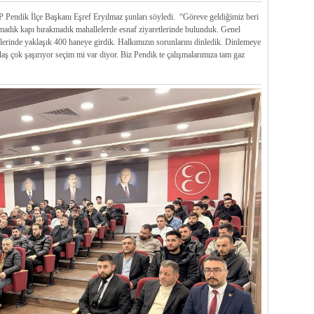
 Pendik İlçe Başkanı Eşref Eryılmaz şunları söyledi. “Göreve geldiğimiz beri
madık kapı bırakmadık mahallelerde esnaf ziyaretlerinde bulunduk. Genel
lerinde yaklaşık 400 haneye girdik. Halkımızın sorunlarını dinledik. Dinlemeye
aş çok şaşırıyor seçim mi var diyor. Biz Pendik te çalışmalarımıza tam gaz