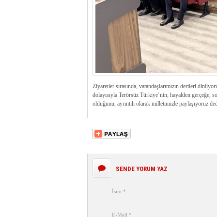
Ziyaretler sırasında, vatandaşlarımızın dertleri dinliyo
dolayısıyla Terörsüz Türkiye’nin; hayalden gerçeğe,
olduğunu, ayrıntılı olarak milletimizle paylaşıyoruz ded
SENDE YORUM YAZ