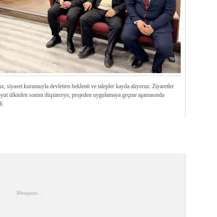
ruz, siyaset kurumuyla devletten beklenti ve talepler kayda alıyoruz. Ziyaretler
 soyut ülküden somut düşünceye, projeden uygulamaya geçme aşamasında
i