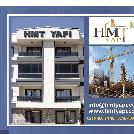
MHP Kartal’da Kongre Heyecanı: İlçe Olağan Kongresi 8
Ağustos’ta