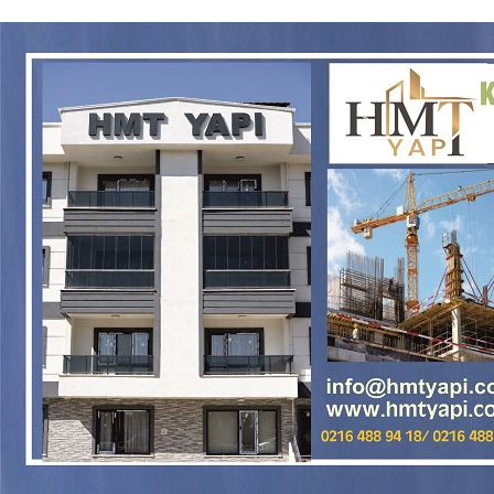
MHP Kartal’da Kongre Heyecanı: İlçe Olağan Kongresi 8
Ağustos’ta