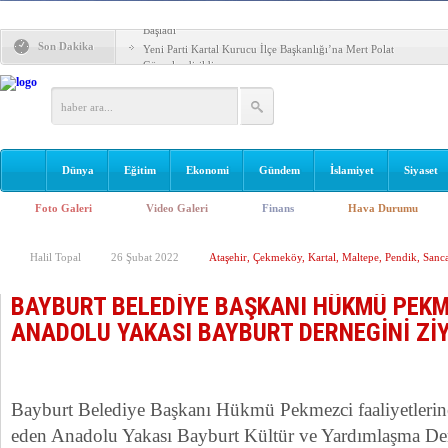
Güvenç Hoca Sancaktepe Bölge Hastanesi’nde Göreve
Başladı
Son Dakika
Yeni Parti Kartal Kurucu İlçe Başkanlığı’na Mert Polat
Görevlendirildi
KARTAL’DA GELECEĞİN TEKNOLOJİSİ YÜKSELİYOR
Kartal Belediyesi’nden YKS Adaylarına Ücretsiz
Danışmanlık Desteği
Kartal’da Yol Yenileme Hamlesi: 17 Bin Ton Sıcak Asfalt
Dünya
Eğitim
Serilecek
Ekonomi
Gündem
İslamiyet
Siyaset
Vedat Günyol 11. Deneme Ödülü Başvuruları Başladı
Foto Galeri
Video Galeri
Finans
Hava Durumu
​​Kartal’da Parklar Yenileniyor, Yeşil Alan Hacmi Artıyor
Halil Topal
26 Şubat 2022
Ataşehir
,
Çekmeköy
,
Kartal
,
Maltepe
,
Pendik
,
Sanc
PENDİK RİZELİLER DERNEĞİ’NDEN MHP PENDİK
İLÇE BAŞKANI MUHARREM KIR’A HAYIRLI OLSUN
ZİYARETİ
Hacı Hatun Öztürk Camii İbadete Açıldı
BAYBURT BELEDİYE BAŞKANI HÜKMÜ PEKM
ANADOLU YAKASI BAYBURT DERNEGİNİ ZİY
Bayburt Belediye Başkanı Hükmü Pekmezci faaliyetlerin
eden Anadolu Yakası Bayburt Kültür ve Yardımlaşma Der