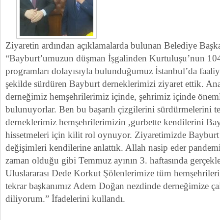
Ziyaretin ardından açıklamalarda bulunan Belediye Ba
“Bayburt’umuzun düşman İşgalinden Kurtuluşu’nun 104
programları dolayısıyla bulunduğumuz İstanbul’da faaliyet
şekilde sürdüren Bayburt derneklerimizi ziyaret ettik. A
derneğimiz hemşehrilerimiz içinde, şehrimiz içinde önemli
bulunuyorlar. Ben bu başarılı çizgilerini sürdürmelerin
derneklerimiz hemşehrilerimizin ,gurbette kendilerini Ba
hissetmeleri için kilit rol oynuyor. Ziyaretimizde Baybu
değişimleri kendilerine anlattık. Allah nasip eder pandemiy
zaman olduğu gibi Temmuz ayının 3. haftasında gerçekle
Uluslararası Dede Korkut Şölenlerimize tüm hemşehrileri
tekrar başkanımız Adem Doğan nezdinde derneğimize çalı
diliyorum.” İfadelerini kullandı.