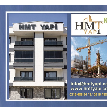
MHP Kartal’da Kongre Heyecanı: İlçe Olağan Kongresi 8
Ağustos’ta