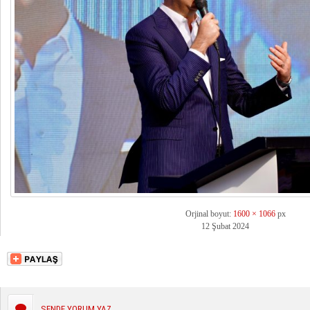
Orjinal boyut:
1600 × 1066
px
12 Şubat 2024
SENDE YORUM YAZ