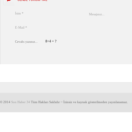
8+4 = ?
© 2014
Son Haber 34
Tüm Hakları Saklıdır ~ İzinsiz ve kaynak gösterilmeden yayınlanamaz.